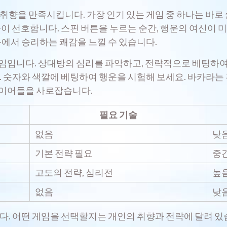
취향을 만족시킵니다. 가장 인기 있는 게임 중 하나는 바로
이 선호합니다. 스핀 버튼을 누르는 순간, 행운의 여신이 미
움에서 승리하는 쾌감을 느낄 수 있습니다.
임입니다. 상대방의 심리를 파악하고, 전략적으로 베팅하여
. 숫자와 색깔에 베팅하여 행운을 시험해 보세요. 바카라는 
레이어들을 사로잡습니다.
필요 기술
없음
낮음
기본 전략 필요
중간
고도의 전략, 심리전
높음
없음
낮
다. 어떤 게임을 선택할지는 개인의 취향과 전략에 달려 있습