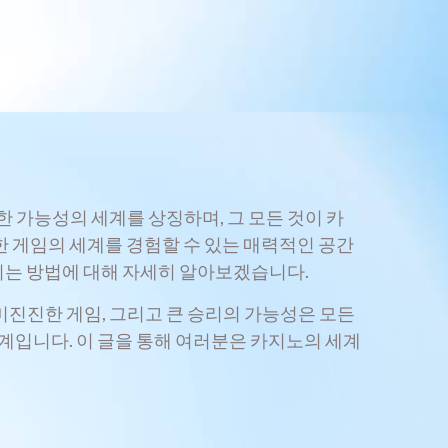
한 가능성의 세계를 상징하며, 그 모든 것이 카
 게임의 세계를 경험할 수 있는 매력적인 공간
즐기는 방법에 대해 자세히 알아보겠습니다.
미진진한 게임, 그리고 큰 승리의 가능성은 모든
계입니다. 이 글을 통해 여러분은 카지노의 세계