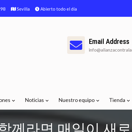
798
Sevilla
Abierto todo el día
Email Address
info@alianzacontral
a la corrupción
iones
Noticias
Nuestro equipo
Tienda
함께라면 매일이 새로