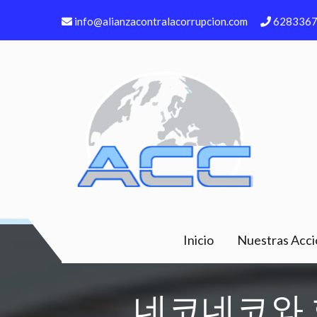
Skip
info@alianzacontralacorrupcion.com
628336
to
content
Asociación Alianza contr
Inicio
Nuestras Acc
네코네코와 