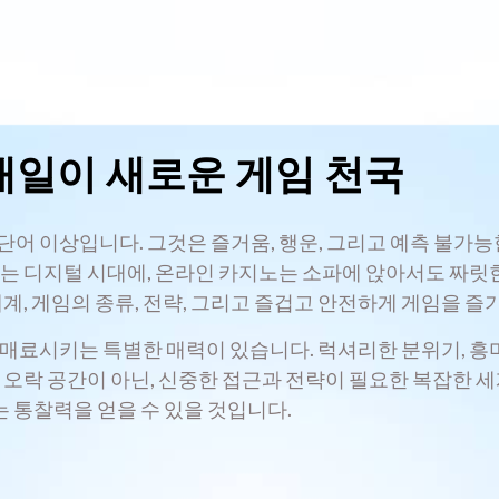
매일이 새로운 게임 천국
 단어 이상입니다. 그것은 즐거움, 행운, 그리고 예측 불가능
는 디지털 시대에, 온라인 카지노는 소파에 앉아서도 짜릿한
계, 게임의 종류, 전략, 그리고 즐겁고 안전하게 게임을 
매료시키는 특별한 매력이 있습니다. 럭셔리한 분위기, 흥
 오락 공간이 아닌, 신중한 접근과 전략이 필요한 복잡한 세
는 통찰력을 얻을 수 있을 것입니다.