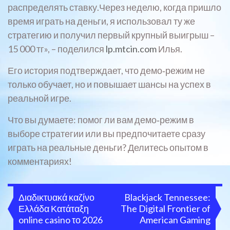
распределять ставку.Через неделю, когда пришло
время играть на деньги, я использовал ту же
стратегию и получил первый крупный выигрыш –
15 000 тг», – поделился
lp.mtcin.com
Илья.
Его история подтверждает, что демо‑режим не
только обучает, но и повышает шансы на успех в
реальной игре.
Что вы думаете: помог ли вам демо‑режим в
выборе стратегии или вы предпочитаете сразу
играть на реальные деньги? Делитесь опытом в
комментариях!
Navegación
Διαδικτυακά καζίνο
Blackjack Tennessee:
Ελλάδα Κατάταξη
The Digital Frontier of
de
online casino το 2026
American Gaming