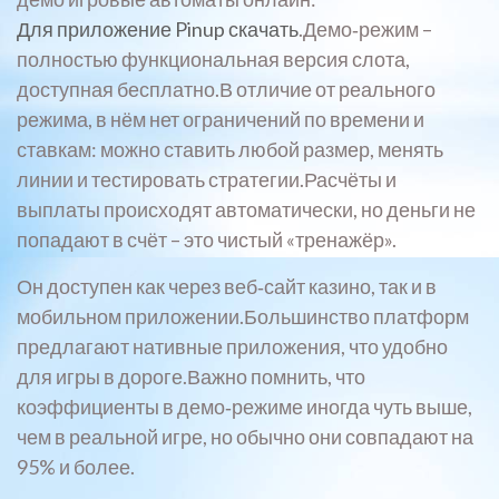
Для приложение Pinup скачать
.Демо‑режим –
полностью функциональная версия слота,
доступная бесплатно.В отличие от реального
режима, в нём нет ограничений по времени и
ставкам: можно ставить любой размер, менять
линии и тестировать стратегии.Расчёты и
выплаты происходят автоматически, но деньги не
попадают в счёт – это чистый «тренажёр».
Он доступен как через веб‑сайт казино, так и в
мобильном приложении.Большинство платформ
предлагают нативные приложения, что удобно
для игры в дороге.Важно помнить, что
коэффициенты в демо‑режиме иногда чуть выше,
чем в реальной игре, но обычно они совпадают на
95% и более.