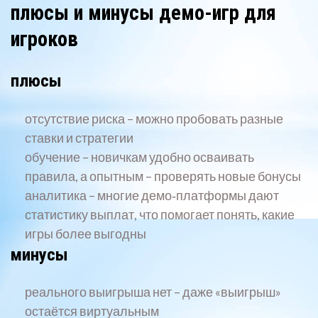
плюсы и минусы демо‑игр для
игроков
плюсы
отсутствие риска – можно пробовать разные
ставки и стратегии
обучение – новичкам удобно осваивать
правила, а опытным – проверять новые бонусы
аналитика – многие демо‑платформы дают
статистику выплат, что помогает понять, какие
игры более выгодны
минусы
реального выигрыша нет – даже «выигрыш»
остаётся виртуальным