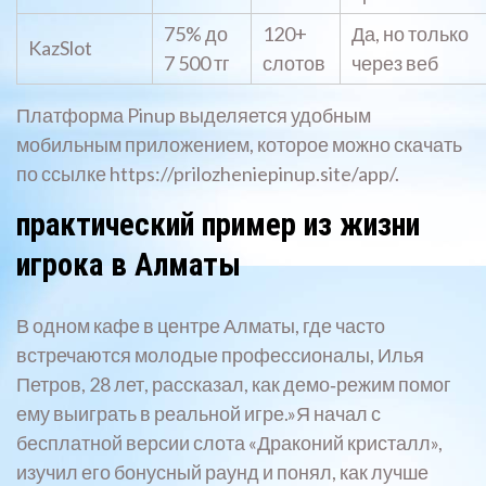
75% до
120+
Да, но только
KazSlot
7 500 тг
слотов
через веб
Платформа Pinup выделяется удобным
мобильным приложением, которое можно скачать
по ссылке https://prilozheniepinup.site/app/.
практический пример из жизни
игрока в Алматы
В одном кафе в центре Алматы, где часто
встречаются молодые профессионалы, Илья
Петров, 28 лет, рассказал, как демо‑режим помог
ему выиграть в реальной игре.»Я начал с
бесплатной версии слота «Драконий кристалл»,
изучил его бонусный раунд и понял, как лучше