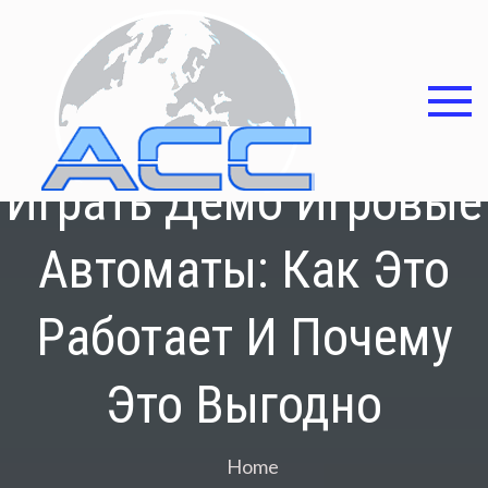
Skip
to
content
Asocia
Alianz
Играть Демо Игровые
contra
Автоматы: Как Это
corrup
Работает И Почему
Это Выгодно
Home